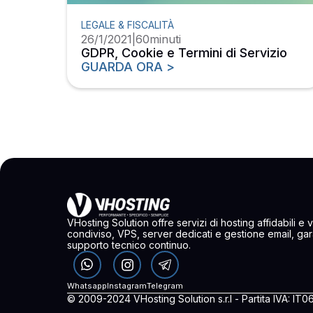
LEGALE & FISCALITÀ
26/1/2021
|
60
minuti
GDPR, Cookie e Termini di Servizio
GUARDA ORA >
VHosting Solution offre servizi di hosting affidabili e 
condiviso, VPS, server dedicati e gestione email, ga
supporto tecnico continuo.
Whatsapp
Instagram
Telegram
© 2009-2024 VHosting Solution s.r.l - Partita IVA: I