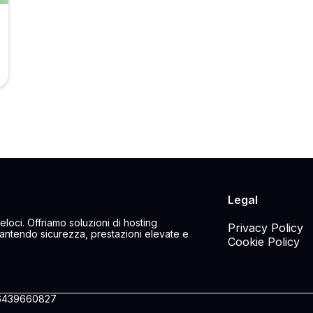
Legal
veloci. Offriamo soluzioni di hosting
Privacy Policy
rantendo sicurezza, prestazioni elevate e
Cookie Policy
T06439660827