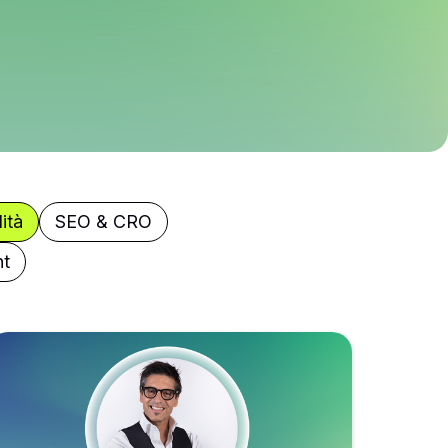
ità
SEO & CRO
t